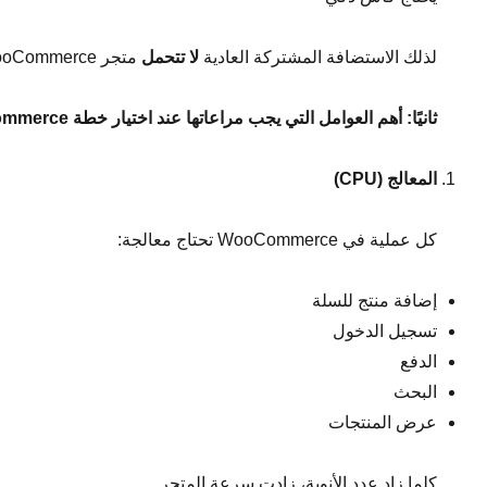
لذلك الاستضافة المشتركة العادية
لا تتحمل
متجر WooCommerce متوسط أو كبير.
ثانيًا: أهم العوامل التي يجب مراعاتها عند اختيار خطة
WooCommerce
المعالج
(CPU)
كل عملية في WooCommerce تحتاج معالجة:
إضافة منتج للسلة
تسجيل الدخول
الدفع
البحث
عرض المنتجات
كلما زاد عدد الأنوية، زادت سرعة المتجر.