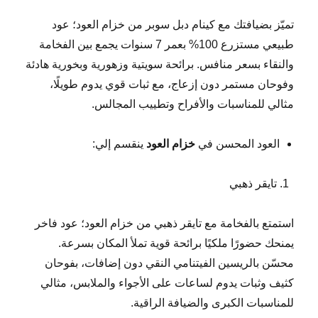
تميّز بضيافتك مع كينام دبل سوبر من خزام العود؛ عود
طبيعي مستزرع 100% بعمر 7 سنوات يجمع بين الفخامة
والنقاء بسعر منافس. برائحة سويتية وزهورية وبخورية هادئة
وفوحان مستمر دون إزعاج، مع ثبات قوي يدوم طويلًا،
مثالي للمناسبات والأفراح وتطييب المجالس.
العود المحسن في
خزام العود
ينقسم إلي:
تايقر ذهبي
استمتع بالفخامة مع تايقر ذهبي من خزام العود؛ عود فاخر
يمنحك حضورًا ملكيًا برائحة قوية تملأ المكان بسرعة.
محسّن بالريسين الفيتنامي النقي دون إضافات، بفوحان
كثيف وثبات يدوم لساعات على الأجواء والملابس، مثالي
للمناسبات الكبرى والضيافة الراقية.