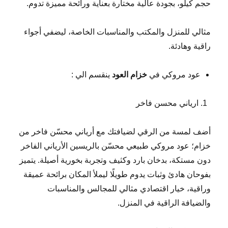
حجم كيلو، بجودة عالية مختارة بعناية ورائحة مميزة تدوم.
مثالي للمنزل والمكتب والمناسبات الخاصة، ليضفي أجواء
راقية وهادئة.
عود مروكي في
خزام العود
ينقسم الي :
ارياني محسن فاخر
أضف لمسة من الرقي لضيافتك مع أرياني محسّن فاخر من
خزام؛ عود مروكي طبيعي محسّن بالريسين الأرياني الفاخر
دون مستكة، بدخان بارد وكثيف وتجربة بخورية أصيلة. يتميز
بفوحان هادئ وثبات يدوم طويلًا ليملأ المكان برائحة عميقة
وراقية، خيار اقتصادي مثالي للمجالس والمناسبات
والضيافة الراقية في المنزل.