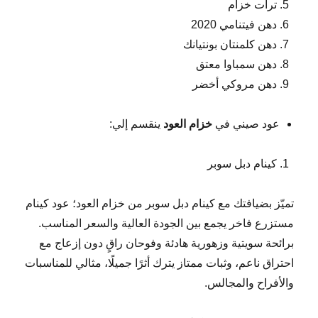
ترات خزام
دهن فيتنامي 2020
دهن كلمنتان بونتيانك
دهن سمباوا معتق
دهن مروكي أخضر
عود صيني في
خزام العود
ينقسم إلي:
كينام دبل سوبر
تميّز بضيافتك مع كينام دبل سوبر من خزام العود؛ عود كينام
مستزرع فاخر يجمع بين الجودة العالية والسعر المناسب.
برائحة سويتية وزهورية هادئة وفوحان راقٍ دون إزعاج مع
احتراق ناعم، وثبات ممتاز يترك أثرًا جميلًا، مثالي للمناسبات
والأفراح والمجالس.