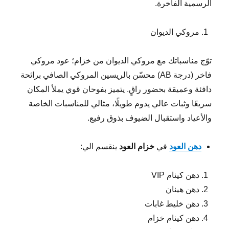
الرسمية الفاخرة.
مروكي الديوان
توّج مناسباتك مع مروكي الديوان من خزام؛ عود مروكي
فاخر (درجة AB) محسّن بالريسين المروكي الصافي برائحة
دافئة وعميقة بحضور راقٍ. يتميز بفوحان قوي يملأ المكان
سريعًا وثبات عالي يدوم طويلًا، مثالي للمناسبات الخاصة
والأعياد واستقبال الضيوف بذوق رفيع.
دهن العود
في
خزام العود
ينقسم الي:
دهن كينام VIP
دهن هينان
دهن خليط غابات
دهن كينام خزام