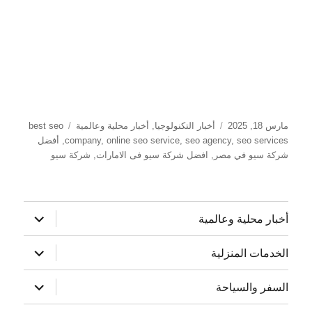
نُشرت
التصنيفات
الوسوم
مارس 18, 2025
أخبار التكنولوجيا
,
أخبار محلية وعالمية
best seo
في
seo services
,
seo agency
,
online seo service
,
company
,
أفضل
شركة سيو في مصر
,
افضل شركة سيو فى الامارات
,
شركة سيو
توسيع
أخبار محلية وعالمية
القائمة
الفرعية
توسيع
الخدمات المنزلية
القائمة
الفرعية
توسيع
السفر والسياحة
القائمة
الفرعية