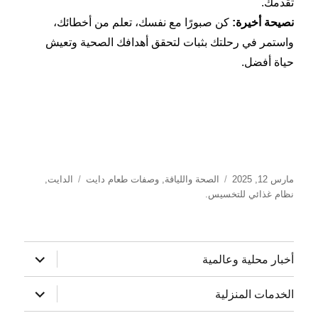
تقدمك.
نصيحة أخيرة
:
كن صبورًا مع نفسك، تعلم من أخطائك،
واستمر في رحلتك بثبات لتحقق أهدافك الصحية وتعيش
حياة أفضل.
نُشرت
التصنيفات
الوسوم
مارس 12, 2025
الصحة واللياقة
,
وصفات طعام دايت
الدايت
,
في
نظام غذائي للتخسيس.
توسيع
أخبار محلية وعالمية
القائمة
الفرعية
توسيع
الخدمات المنزلية
القائمة
الفرعية