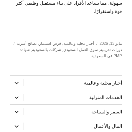
سهولة، مما يساعد الأفراد على بناء مستقبل وظيفي أكثر
قوة واستقرارًا.
نُشرت
التصنيفات
الوسوم
مايو 13, 2026
أخبار محلية وعالمية
,
فرص استثمار
,
نصائح أسرية
في
دورات تدريبية
,
سوق العمل السعودي
,
شركات بالسعودية
,
شهادة
PMP في السعودية
توسيع
أخبار محلية وعالمية
القائمة
الفرعية
توسيع
الخدمات المنزلية
القائمة
الفرعية
توسيع
السفر والسياحة
القائمة
الفرعية
توسيع
المال والأعمال
القائمة