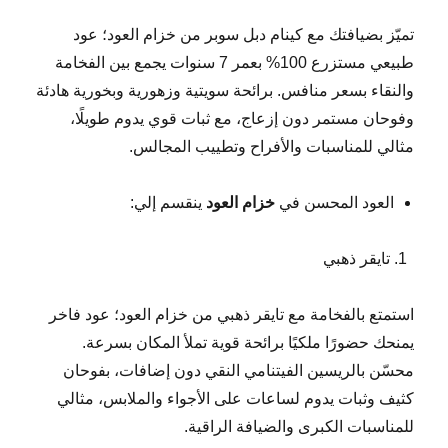
تميّز بضيافتك مع كينام دبل سوبر من خزام العود؛ عود
طبيعي مستزرع 100% بعمر 7 سنوات يجمع بين الفخامة
والنقاء بسعر منافس. برائحة سويتية وزهورية وبخورية هادئة
وفوحان مستمر دون إزعاج، مع ثبات قوي يدوم طويلًا،
مثالي للمناسبات والأفراح وتطييب المجالس.
العود المحسن في
خزام العود
ينقسم إلي:
تايقر ذهبي
استمتع بالفخامة مع تايقر ذهبي من خزام العود؛ عود فاخر
يمنحك حضورًا ملكيًا برائحة قوية تملأ المكان بسرعة.
محسّن بالريسين الفيتنامي النقي دون إضافات، بفوحان
كثيف وثبات يدوم لساعات على الأجواء والملابس، مثالي
للمناسبات الكبرى والضيافة الراقية.