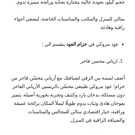
حجم كيلو، بجودة عالية مختارة بعناية ورائحة مميزة تدوم.
مثالي للمنزل والمكتب والمناسبات الخاصة، ليضفي أجواء
راقية وهادئة.
عود مروكي في
خزام العود
ينقسم الي :
ارياني محسن فاخر
أضف لمسة من الرقي لضيافتك مع أرياني محسّن فاخر من
خزام؛ عود مروكي طبيعي محسّن بالريسين الأرياني الفاخر
دون مستكة، بدخان بارد وكثيف وتجربة بخورية أصيلة. يتميز
بفوحان هادئ وثبات يدوم طويلًا ليملأ المكان برائحة عميقة
وراقية، خيار اقتصادي مثالي للمجالس والمناسبات
والضيافة الراقية في المنزل.