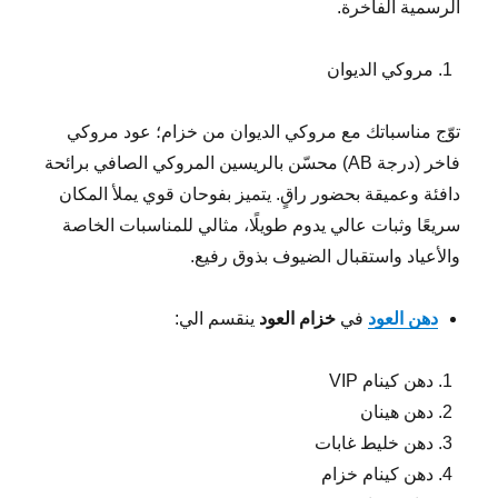
الرسمية الفاخرة.
مروكي الديوان
توّج مناسباتك مع مروكي الديوان من خزام؛ عود مروكي
فاخر (درجة AB) محسّن بالريسين المروكي الصافي برائحة
دافئة وعميقة بحضور راقٍ. يتميز بفوحان قوي يملأ المكان
سريعًا وثبات عالي يدوم طويلًا، مثالي للمناسبات الخاصة
والأعياد واستقبال الضيوف بذوق رفيع.
دهن العود
في
خزام العود
ينقسم الي:
دهن كينام VIP
دهن هينان
دهن خليط غابات
دهن كينام خزام