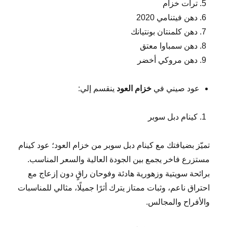
ترات خزام
دهن فيتنامي 2020
دهن كلمنتان بونتيانك
دهن سمباوا معتق
دهن مروكي أخضر
عود صيني في
خزام العود
ينقسم إلي:
كينام دبل سوبر
تميّز بضيافتك مع كينام دبل سوبر من خزام العود؛ عود كينام
مستزرع فاخر يجمع بين الجودة العالية والسعر المناسب.
برائحة سويتية وزهورية هادئة وفوحان راقٍ دون إزعاج مع
احتراق ناعم، وثبات ممتاز يترك أثرًا جميلًا، مثالي للمناسبات
والأفراح والمجالس.