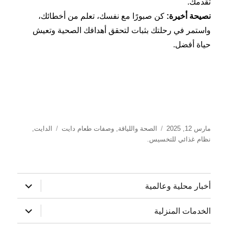
تقدمك.
نصيحة أخيرة
:
كن صبورًا مع نفسك، تعلم من أخطائك،
واستمر في رحلتك بثبات لتحقق أهدافك الصحية وتعيش
حياة أفضل.
نُشرت
التصنيفات
الوسوم
مارس 12, 2025
الصحة واللياقة
,
وصفات طعام دايت
الدايت
,
في
نظام غذائي للتخسيس.
توسيع
أخبار محلية وعالمية
القائمة
الفرعية
توسيع
الخدمات المنزلية
القائمة
الفرعية