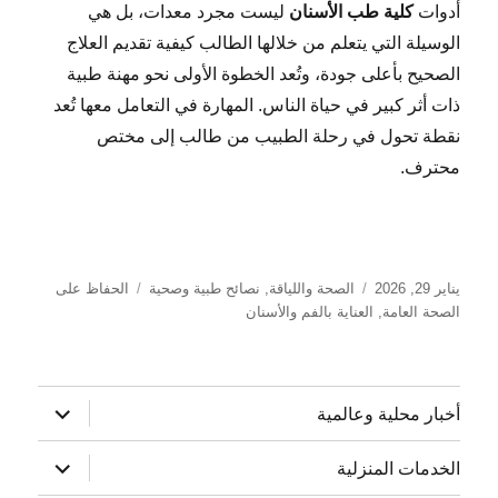
أدوات
كلية طب الأسنان
ليست مجرد معدات، بل هي
الوسيلة التي يتعلم من خلالها الطالب كيفية تقديم العلاج
الصحيح بأعلى جودة، وتُعد الخطوة الأولى نحو مهنة طبية
ذات أثر كبير في حياة الناس. المهارة في التعامل معها تُعد
نقطة تحول في رحلة الطبيب من طالب إلى مختص
محترف.
نُشرت
التصنيفات
الوسوم
يناير 29, 2026
الصحة واللياقة
,
نصائح طبية وصحية
الحفاظ على
في
الصحة العامة
,
العناية بالفم والأسنان
توسيع
أخبار محلية وعالمية
القائمة
الفرعية
توسيع
الخدمات المنزلية
القائمة
الفرعية