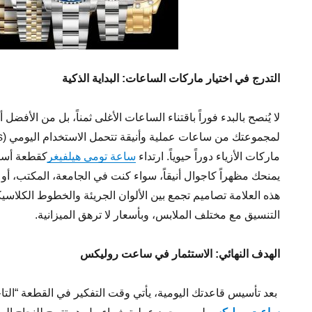
التدرج في اختيار ماركات الساعات: البداية الذكية
لا يُنصح بالبدء فوراً باقتناء الساعات الأغلى ثمناً، بل من الأفضل
ماركات الأزياء دوراً حيوياً. ارتداء
ساعة تومي هيلفيغر
كقطعة أساس
يمنحك مظهراً كاجوال أنيقاً، سواء كنت في الجامعة، المكتب، أو 
هذه العلامة تصاميم تجمع بين الألوان الجريئة والخطوط الكلاسيك
التنسيق مع مختلف الملابس، وبأسعار لا ترهق الميزانية.
الهدف النهائي: الاستثمار في ساعت روليكس
بعد تأسيس قاعدتك اليومية، يأتي وقت التفكير في القطعة “التاج