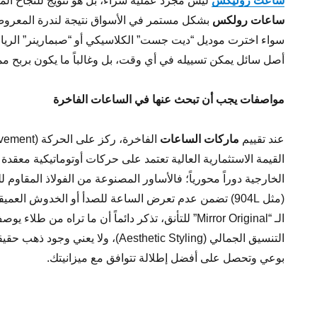
ساعت روليكس
ليس مجرد عملية شراء، بل هو تتويج للنجاح الما
ساعات رولكس
بشكل مستمر في الأسواق نتيجة لندرة المعروض
سواء اخترت موديل “ديت جست” الكلاسيكي أو “صبمارينر” الري
أصل سائل يمكن تسييله في أي وقت، بل وغالباً ما يكون بربح مم
مواصفات يجب أن تبحث عنها في الساعات الفاخرة
عند تقييم
ماركات الساعات
القيمة الاستثمارية العالية تعتمد على حركات أوتوماتيكية معقدة تُ
الخارجية دوراً محورياً؛ فالأساور المصنوعة من الفولاذ المقاوم 
(مثل 904L) تضمن عدم تعرض الساعة للصدأ أو الخدوش الع
الـ “Mirror Original” للتأنق، تذكر دائماً أن ما تراه من
التنسيق الجمالي (Aesthetic Styling)، ولا 
بوعي وتحصل على أفضل إطلالة تتوافق مع ميزانيتك.