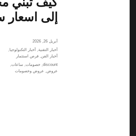
كيف تبني مج
إلى اسعار 
نُشرت
أبريل 26, 2026
في
التصنيفات
أخبار التقنية
,
أخبار التكنولوجيا
,
أخبار الفن
,
فرص استثمار
الوسوم
discount
,
خصومات
,
ساعات
,
عروض
,
عروض وخصومات