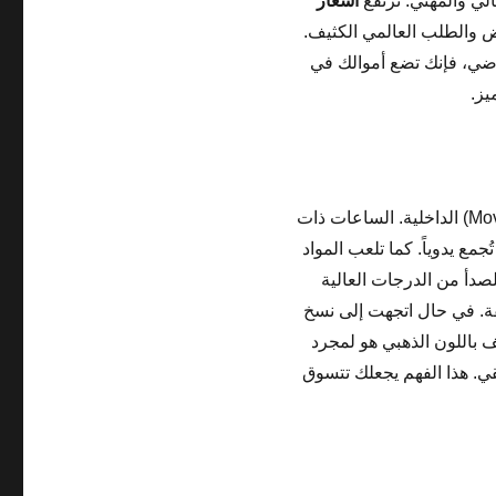
لي والمهني. ترتفع
اسعار
 والطلب العالمي الكثيف.
اضي، فإنك تضع أموالك في
يز.
الفاخرة، ركز على الحركة (Movement) الداخلية. الساعات ذات
جمع يدوياً. كما تلعب المواد
للصدأ من الدرجات العالية
ميقة. في حال اتجهت إلى نسخ
 طلاء يوصف باللون الذهبي هو لمجرد
يعني وجود ذهب حقيقي. هذا الفهم يجعلك تتسوق