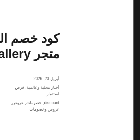
كود خصم ال
متجر Al saif gallery
نُشرت
أبريل 23, 2026
في
التصنيفات
أخبار محلية وعالمية
,
فرص
استثمار
الوسوم
discount
,
خصومات
,
عروض
,
عروض وخصومات