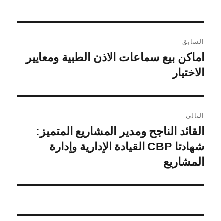
تصفّح
السابق
المقالات
اماكن بيع سماعات الاذن الطبية ومعايير
المقالة
السابقة:
الاختيار
التالي
القائد الناجح ومدير المشاريع المتميز:
المقالة
التالية:
شهادتا CBP القيادة الإدارية وإدارة
المشاريع