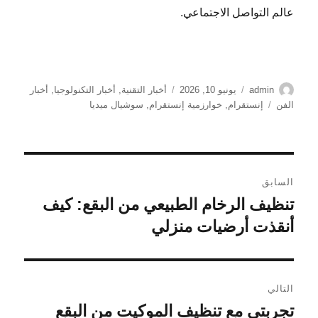
عالم التواصل الاجتماعي.
الكاتب
نُشرت
التصنيفات
admin
يونيو 10, 2026
أخبار التقنية
,
أخبار التكنولوجيا
,
أخبار
في
الوسوم
الفن
إنستقرام
,
خوارزمية إنستقرام
,
سوشيال ميديا
تصفّح
السابق
المقالات
تنظيف الرخام الطبيعي من البقع: كيف
المقالة
السابقة:
أنقذت أرضيات منزلي
التالي
تجربتي مع تنظيف الموكيت من البقع
المقالة