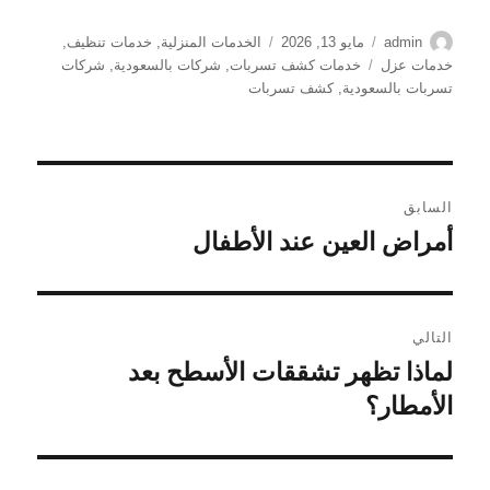
الكاتب
نُشرت
التصنيفات
admin
مايو 13, 2026
الخدمات المنزلية
,
خدمات تنظيف
,
في
الوسوم
خدمات عزل
خدمات كشف تسربات
,
شركات بالسعودية
,
شركات
تسربات بالسعودية
,
كشف تسربات
تصفّح
السابق
المقالات
أمراض العين عند الأطفال
المقالة
السابقة:
التالي
لماذا تظهر تشققات الأسطح بعد
المقالة
التالية:
الأمطار؟