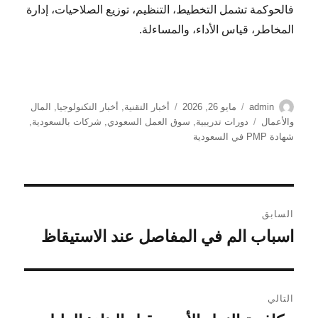
فالحوكمة تشمل التخطيط، التنظيم، توزيع الصلاحيات، إدارة
المخاطر، قياس الأداء، والمساءلة.
الكاتب
نُشرت
التصنيفات
admin
مايو 26, 2026
أخبار التقنية
,
أخبار التكنولوجيا
,
المال
في
الوسوم
والأعمال
دورات تدريبية
,
سوق العمل السعودي
,
شركات بالسعودية
,
شهادة PMP في السعودية
تصفّح
السابق
المقالات
اسباب الم في المفاصل عند الاستيقاظ
المقالة
السابقة:
التالي