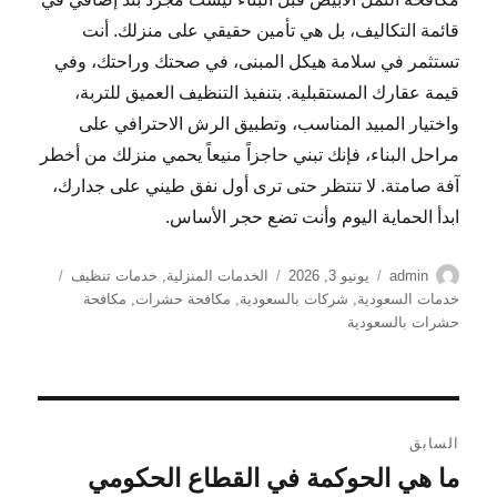
قائمة التكاليف، بل هي تأمين حقيقي على منزلك. أنت
تستثمر في سلامة هيكل المبنى، في صحتك وراحتك، وفي
قيمة عقارك المستقبلية. بتنفيذ التنظيف العميق للتربة،
واختيار المبيد المناسب، وتطبيق الرش الاحترافي على
مراحل البناء، فإنك تبني حاجزاً منيعاً يحمي منزلك من أخطر
آفة صامتة. لا تنتظر حتى ترى أول نفق طيني على جدارك،
ابدأ الحماية اليوم وأنت تضع حجر الأساس.
الكاتب
نُشرت
التصنيفات
الوسوم
admin
يونيو 3, 2026
الخدمات المنزلية
,
خدمات تنظيف
في
خدمات السعودية
,
شركات بالسعودية
,
مكافحة حشرات
,
مكافحة
حشرات بالسعودية
تصفّح
السابق
المقالات
ما هي الحوكمة في القطاع الحكومي
المقالة