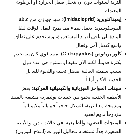
التربة لسنوات دون أن يتحلل بفعل الحرارة أو الرطوبة
المعتدلة.
إيميداكلوبريد (Imidacloprid):
مبيد جهازي من عائلة
النيونيكوتينويد. يعمل ببطء مما يمنح النمل الوقت لنقل
المادة إلى باقي أفراد المستعمرة، ويستخدم على نطاق
واسع كبديل آمن وفعال.
كلوربيريفوس (Chlorpyrifos):
مبيد قوي كان يستخدم
بكثرة قديماً، لكنه الآن مقيد أو ممنوع في عدة دول
بسبب سميته العالية. يفضل تجنبه واللجوء للبدائل
الحديثة الأكثر أماناً.
مبيدات الحواجز الفيزيائية والكيميائية المركبة:
بعض
الأنظمة الحديثة تجمع بين حبيبات بوليمرية مشبعة بالمبيد
ومدمجة مع التربة، لتشكل حاجزاً فيزيائياً وكيميائياً
مزدوجاً يدوم لعقود.
المنتجات العضوية والطبيعية:
في حالات نادرة وللأبنية
الصغيرة جداً، تستخدم محاليل البورات (أملاح البورون)